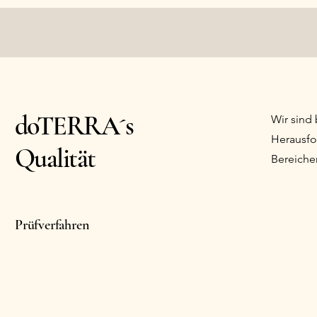
doTERRA´s
Wir sind
Herausfor
Qualität
Bereichen
Prüfverfahren