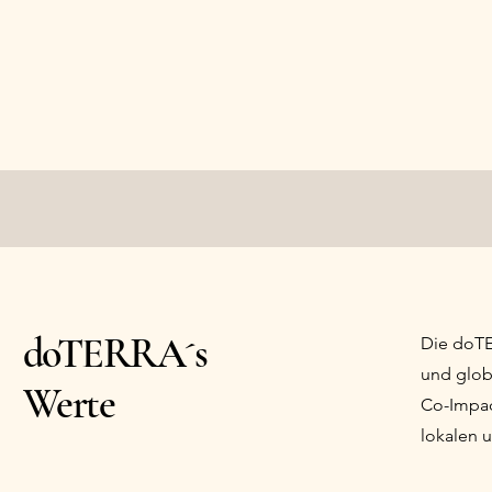
doTERRA´s
Die doTE
und glob
Werte
Co-Impac
lokalen 