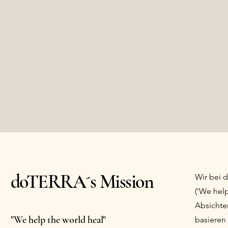
doTERRA´s Mission
Wir bei 
(‘We help
Absichte
"We help the world heal"
basieren