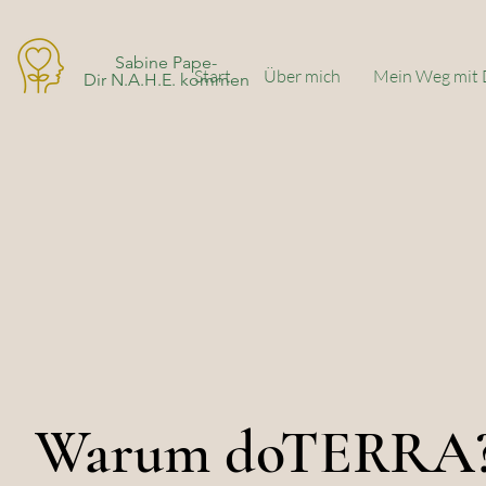
Sabine Pape-
Start
Über mich
Mein Weg mit 
Dir N.A.H.E. kommen
Warum doTERRA