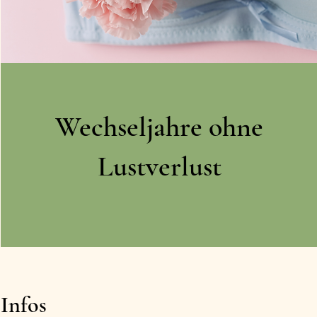
Wechseljahre ohne
Lustverlust
Infos